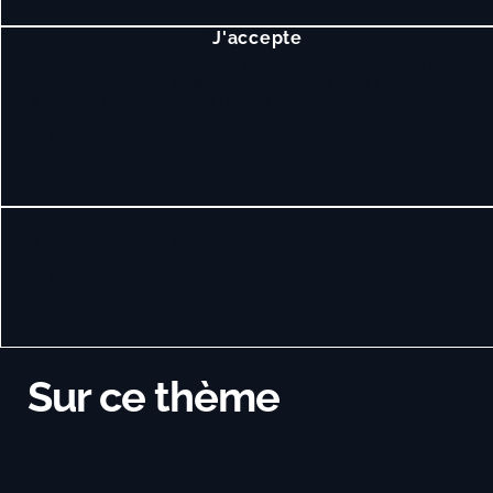
J'accepte
PASCAL CASANOVA EST NOMMÉ PRÉSIDENT
DE LA FÉDÉRATION FRANÇAISE DES TUILES
& BRIQUES – COMMUNIQUÉ DE PRESSE
17 juin 2026
Profession
RAPPORT ANNUEL 2025 AGFPN
10 juin 2026
Profession
Sur ce thème