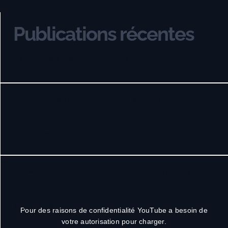
Publications récentes
toutes les publications
RAPPORT MORAL 2025 DE LA FFTB
6 juillet 2026
Brique apparente, Brique de structure, Marché, Profession,
RSE & Développement durable, Tuile
ÈME
14
OBSERVATOIRE DE LA RÉNOVATION EN
COUVERTURE EN TUILES – COMMUNIQUÉ DE
PRESSE
23 juin 2026
Pour des raisons de confidentialité YouTube a besoin de
Marché, Tuile
votre autorisation pour charger.